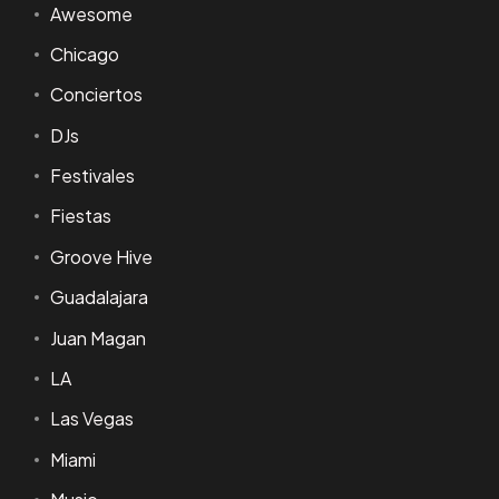
Awesome
Chicago
Conciertos
DJs
Festivales
Fiestas
Groove Hive
Guadalajara
Juan Magan
LA
Las Vegas
Miami