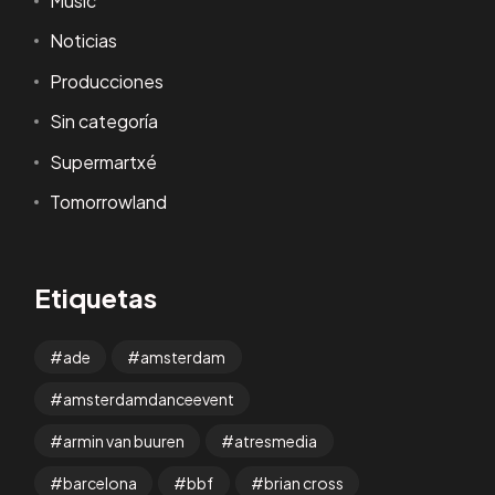
Music
Noticias
Producciones
Sin categoría
Supermartxé
Tomorrowland
Etiquetas
ade
amsterdam
amsterdamdanceevent
armin van buuren
atresmedia
barcelona
bbf
brian cross