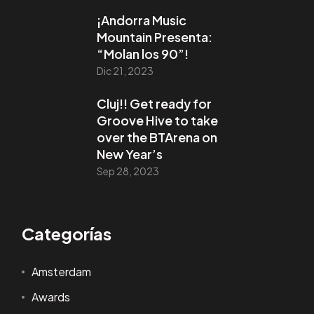
¡Andorra Music
Mountain Presenta:
“Molan los 90”!
Dic 21, 2023
Cluj!! Get ready for
Groove Hive to take
over the BTArena on
New Year’s
Sep 28, 2023
Categorías
Amsterdam
Awards