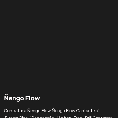
Ñengo Flow
Contratar a Ñengo Flow Ñengo Flow Cantante /
Puerto Rico / Reggaetón , Hip hop, Trap , Drill Contratar