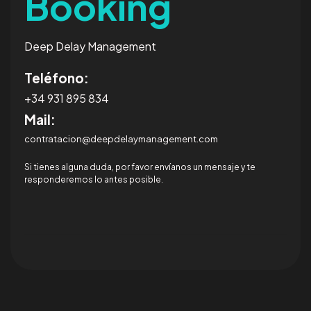
Booking
Deep Delay Management
Teléfono:
+34 931 895 834
Mail:
contratacion@deepdelaymanagement.com
Si tienes alguna duda, por favor envíanos un mensaje y te
responderemos lo antes posible.
¿Tienes un
PROYECTO?