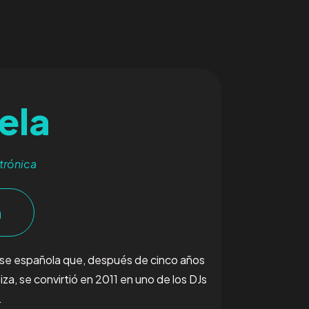
ela
trónica
a
ouse española que, después de cinco años
za, se convirtió en 2011 en uno de los DJs
.