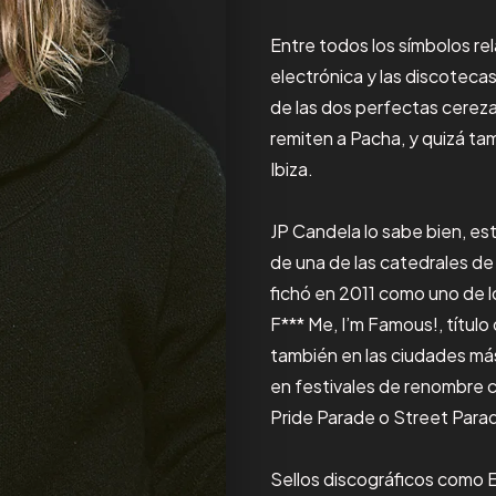
Entre todos los símbolos re
electrónica y las discotecas
de las dos perfectas cerez
remiten a Pacha, y quizá tam
Ibiza.
JP Candela lo sabe bien, es
de una de las catedrales de 
fichó en 2011 como uno de l
F*** Me, I’m Famous!, títul
también en las ciudades má
en festivales de renombre 
Pride Parade o Street Parad
Sellos discográficos como 