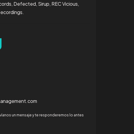
ords, Defected, Sirup, REC Vicious,
Recordings.
g
management.com
envíanos un mensaje y te responderemos lo antes