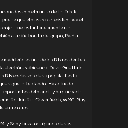
lacionados con el mundo de los DJs, la
, puede que el más característico sea el
as rojas que instantáneamente nos
bién a la niña bonita del grupo, Pacha
te madrileño es uno de los DJs residentes
la electrónica ibicenca. David Guetta lo
os DJs exclusivos de su popular fiesta
o que sigue ostentando. Ha actuado
s importantes del mundo y ha pinchado
como Rock in Rio, Creamfields, WMC, Gay
e entre otros.
EMI y Sony lanzaron algunos de sus