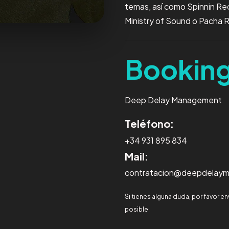
temas, así como Spinnin Rec
Ministry of Sound o Pacha 
Bookin
Deep Delay Management
Teléfono:
+34 931 895 834
Mail:
contratacion@deepdelay
Si tienes alguna duda, por favor 
posible.